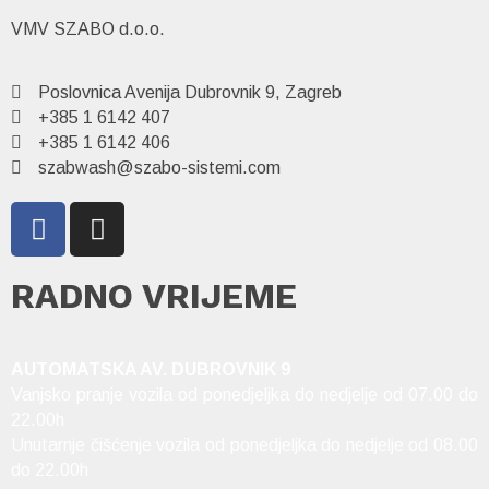
VMV SZABO d.o.o.
Poslovnica Avenija Dubrovnik 9, Zagreb
+385 1 6142 407
+385 1 6142 406
szabwash@szabo-sistemi.com
RADNO VRIJEME
AUTOMATSKA AV. DUBROVNIK 9
Vanjsko pranje vozila od ponedjeljka do nedjelje od 07.00 do
22.00h
Unutarnje čišćenje vozila od ponedjeljka do nedjelje od 08.00
do 22.00h